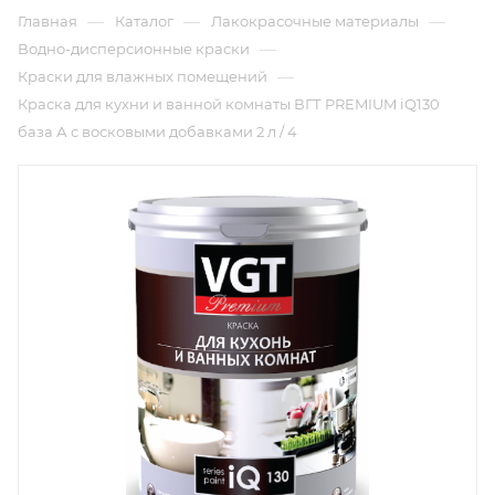
—
—
—
Главная
Каталог
Лакокрасочные материалы
—
Водно-дисперсионные краски
—
Краски для влажных помещений
Краска для кухни и ванной комнаты ВГТ PREMIUM iQ130
база А с восковыми добавками 2 л / 4