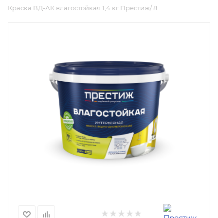
Краска ВД-АК влагостойкая 1,4 кг Престиж/ 8