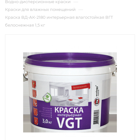
—
Водно-дисперсионные краски
—
Краски для влажных помещений
Краска ВД-АК-2180 интерьерная влагостойкая ВГТ
белоснежная 1,5 кг