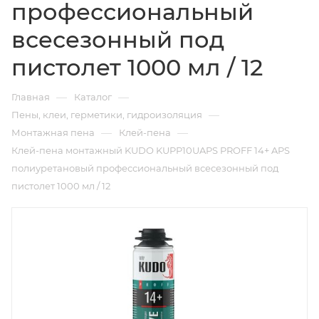
профессиональный
всесезонный под
пистолет 1000 мл / 12
—
—
Главная
Каталог
—
Пены, клеи, герметики, гидроизоляция
—
—
Монтажная пена
Клей-пена
Клей-пена монтажный KUDO KUPP10UAPS PROFF 14+ APS
полиуретановый профессиональный всесезонный под
пистолет 1000 мл / 12