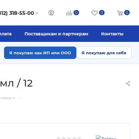
812) 318-55-00
0
0
0
плата
Поставщикам и партнерам
Контакты
Я покупаю как ИП или ООО
Я покупаю для себя
л / 12
—
 пены