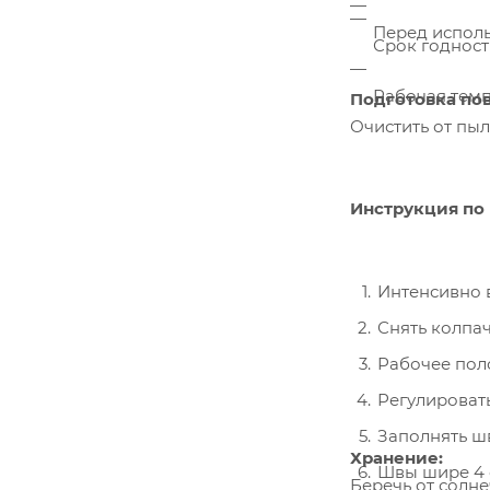
Перед исполь
Срок годности
Рабочая темпе
Подготовка по
Очистить от пыл
Инструкция по
Интенсивно в
Снять колпач
Рабочее пол
Регулироват
Заполнять ш
Хранение:
Швы шире 4 с
Беречь от солне