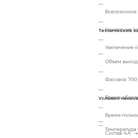
Всесезонное 
Нанесение т
Технические х
Увеличение о
Объем выхода
Фасовка: 700
Время образо
Условия нанесе
Время полной
Температура б
Состав: 4,4´