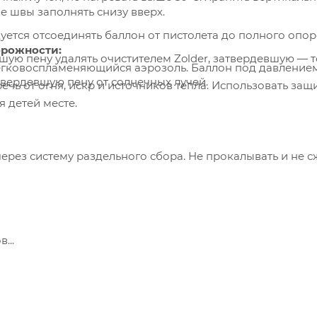
е швы заполнять снизу вверх.
уется отсоединять баллон от пистолета до полного опо
рожности:
шую пену удалять очистителем Zolder, затвердевшую — т
гковоспламеняющийся аэрозоль. Баллон под давлением
твердевшую пену от солнечных лучей.
чь от огня, искр и источников тепла. Использовать защ
 детей месте.
ерез систему раздельного сбора. Не прокалывать и не с
...