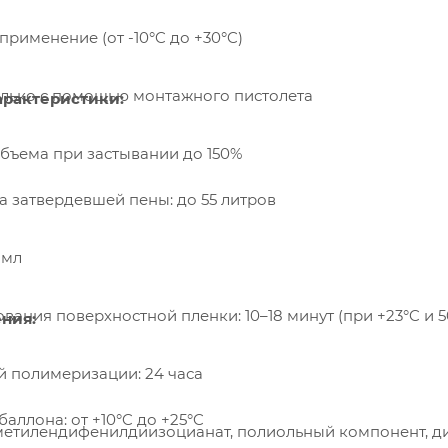
применение (от -10°C до +30°C)
олько с помощью монтажного пистолета
арактеристики:
бъема при застывании до 150%
 затвердевшей пены: до 55 литров
 мл
вания поверхностной пленки: 10–18 минут (при +23°C и 
ния:
 полимеризации: 24 часа
аллона: от +10°C до +25°C
-метилендифенилдиизоцианат, полиольный компонент, д