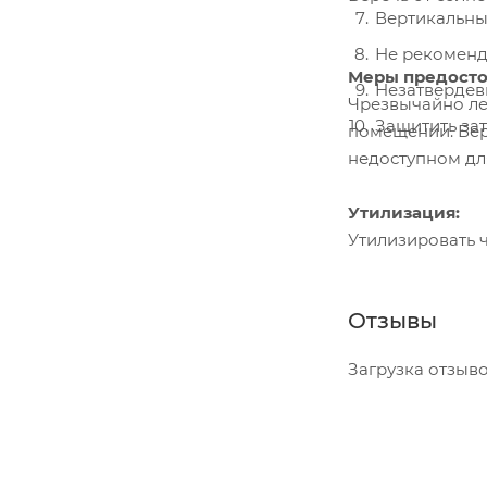
Вертикальны
Не рекоменд
Меры предосто
Незатвердев
Чрезвычайно ле
Защитить за
помещении. Бере
недоступном для
Утилизация:
Утилизировать ч
Отзывы
Загрузка отзывов