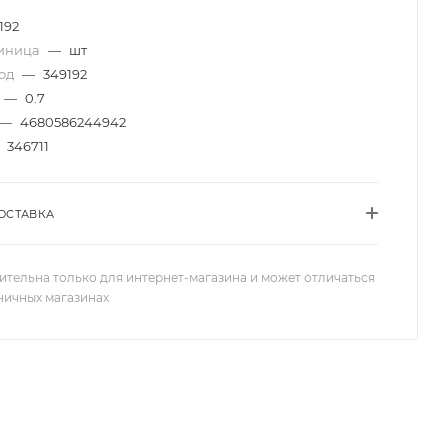
192
диница
—
шт
код
—
349192
—
0.7
—
4680586244942
346711
ОСТАВКА
ительна только для интернет-магазина и может отличаться
зничных магазинах