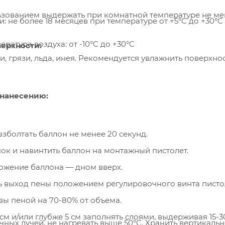
зованием выдержать при комнатной температуре не мен
: не более 18 месяцев при температуре от +5°C до +30°C
ратура воздуха: от -10°C до +30°C
верхности:
и, грязи, льда, инея. Рекомендуется увлажнить поверхно
 нанесению:
зболтать баллон не менее 20 секунд.
ок и навинтить баллон на монтажный пистолет.
ожение баллона — дном вверх.
ь выход пены положением регулировочного винта писто
вы пеной на 70-80% от объема.
м и/или глубже 5 см заполнять слоями, выдерживая 15-3
чных лучей, не нагревать выше 50°C. Хранить вертикаль