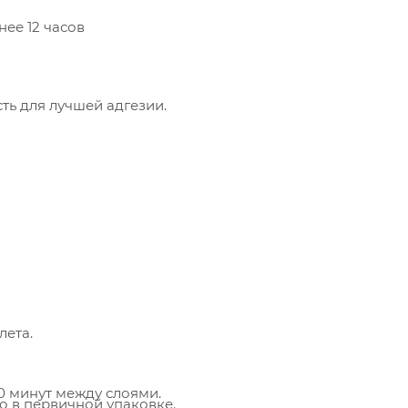
ее 12 часов
сть для лучшей адгезии.
лета.
0 минут между слоями.
но в первичной упаковке.