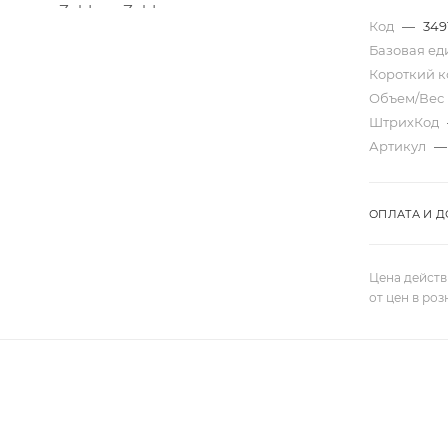
Код
—
349
Базовая е
Короткий 
Объем/Вес
ШтрихКод
Артикул
—
ОПЛАТА И Д
Цена действ
от цен в ро