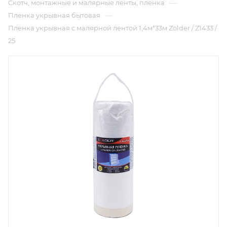
—
Cкотч, монтажные и малярные ленты, пленка
—
Пленка укрывная бытовая
Пленка укрывная c малярной лентой 1,4м*33м Zolder / Z1433 /
25