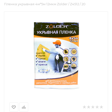
Пленка укрывная 4м*5м 12мкм Zolder / Z4512 / 20