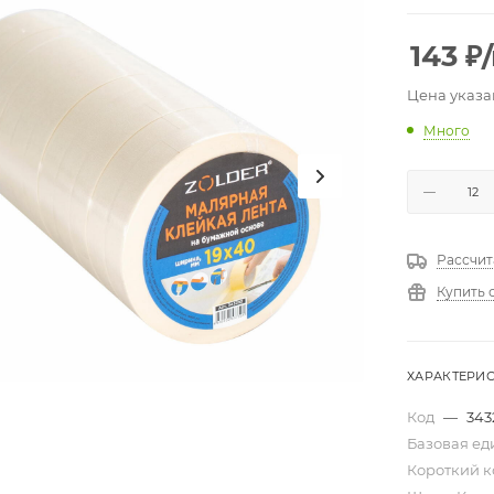
143
₽
Цена указа
Много
Рассчит
Купить 
ХАРАКТЕРИ
Код
—
343
Базовая е
Короткий 