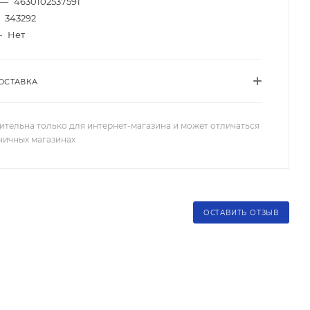
—
4630102537591
343292
—
Нет
ОСТАВКА
ительна только для интернет-магазина и может отличаться
зничных магазинах
ОСТАВИТЬ ОТЗЫВ