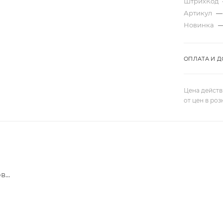
ШтрихКод
Артикул
—
Новинка
ОПЛАТА И Д
Цена действ
от цен в ро
...