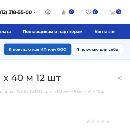
812) 318-55-00
0
0
0
плата
Поставщикам и партнерам
Контакты
Я покупаю как ИП или ООО
Я покупаю для себя
х 40 м 12 шт
лярная Zolder 343292 крепп 125 мкм 19 мм х 40 м 12 шт