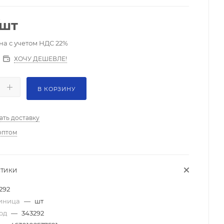
/шт
на с учетом НДС 22%
ХОЧУ ДЕШЕВЛЕ!
В КОРЗИНУ
ать доставку
оптом
СТИКИ
292
диница
—
шт
код
—
343292