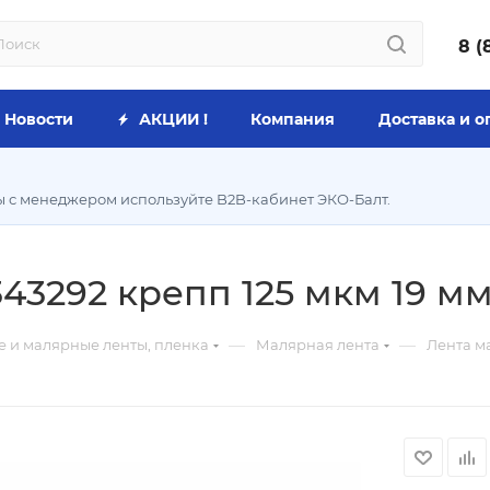
8 (
Новости
АКЦИИ !
Компания
Доставка и о
ы с менеджером используйте B2B-кабинет ЭКО-Балт.
43292 крепп 125 мкм 19 мм 
—
—
е и малярные ленты, пленка
Малярная лента
Лента ма