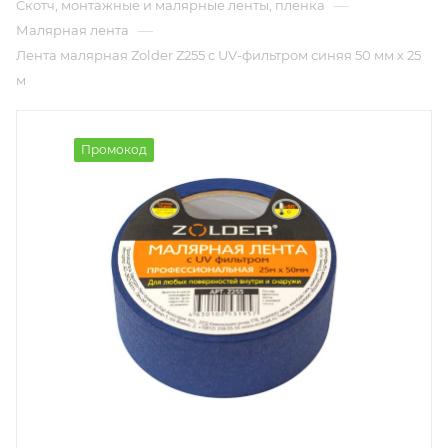
—
Cкотч, монтажные и малярные ленты, пленка
—
Малярная лента
Лента малярная Zolder Z255 c UV-фильтром синяя 50 мм х 25
м
Промокод