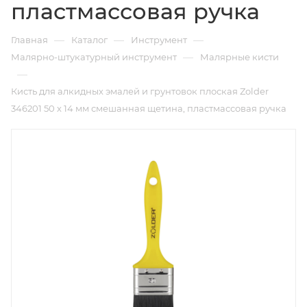
пластмассовая ручка
—
—
—
Главная
Каталог
Инструмент
—
Малярно-штукатурный инструмент
Малярные кисти
—
Кисть для алкидных эмалей и грунтовок плоская Zolder
346201 50 х 14 мм смешанная щетина, пластмассовая ручка