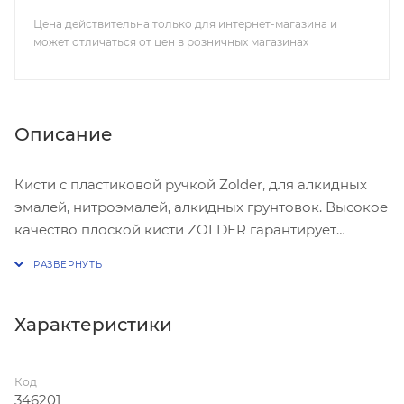
Цена действительна только для интернет-магазина и
может отличаться от цен в розничных магазинах
Описание
Кисти с пластиковой ручкой Zolder, для алкидных
эмалей, нитроэмалей, алкидных грунтовок. Высокое
качество плоской кисти ZOLDER гарантирует
удобство и высокую производительность работ. •
устойчивая к агрессивным составам смесь
синтетической и натуральной щетины; • обжим из
нержавеющей стали; • пластиковая ручка.
Характеристики
Код
346201