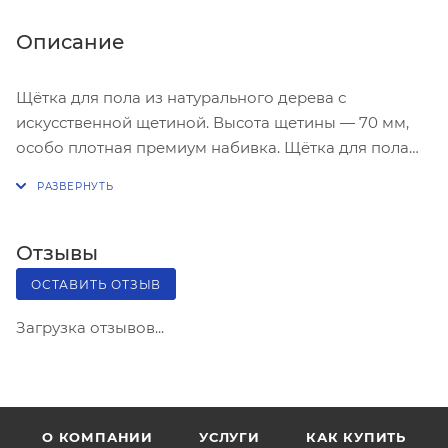
Описание
Щётка для пола из натурального дерева с
искусственной щетиной. Высота щетины — 70 мм,
особо плотная премиум набивка. Щётка для пола
шириной 400 мм удобна для домашнего
использования. Предназначена для очищения от
загрязнений любых напольных покрытий, так же
подходит для чистки ковров. Сделана из
Отзывы
высококачественного материала — прочная
ОСТАВИТЬ ОТЗЫВ
колодка, качественная износостойкая щетина.
Загрузка отзывов...
О КОМПАНИИ
УСЛУГИ
КАК КУПИТЬ