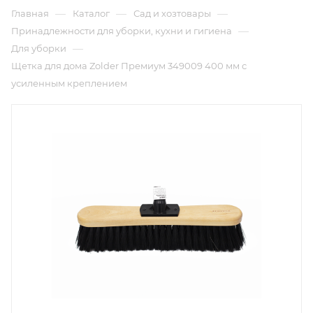
—
—
—
Главная
Каталог
Сад и хозтовары
—
Принадлежности для уборки, кухни и гигиена
—
Для уборки
Щетка для дома Zolder Премиум 349009 400 мм с
усиленным креплением