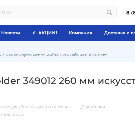
8 (
Новости
АКЦИИ !
Компания
Доставка и о
ы с менеджером используйте B2B-кабинет ЭКО-Балт.
der 349012 260 мм искусс
—
—
сти для уборки, кухни и гигиена
Для уборки
ина 13,5 см