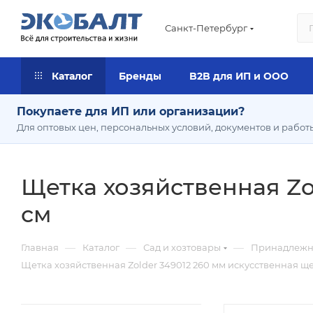
Санкт-Петербург
Каталог
Бренды
B2B для ИП и ООО
Покупаете для ИП или организации?
Для оптовых цен, персональных условий, документов и работ
Щетка хозяйственная Zol
см
—
—
—
Главная
Каталог
Сад и хозтовары
Принадлежно
Щетка хозяйственная Zolder 349012 260 мм искусственная щет