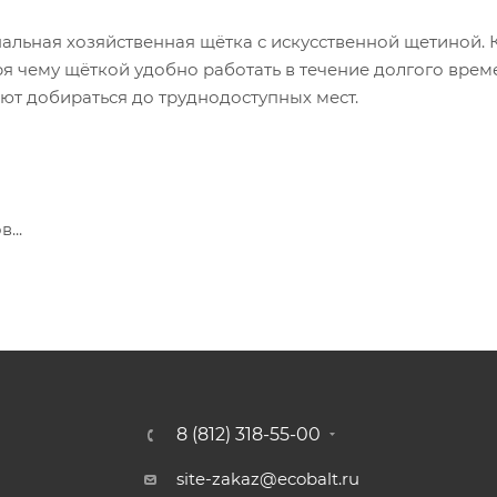
льная хозяйственная щётка с искусственной щетиной. К
ря чему щёткой удобно работать в течение долгого врем
ют добираться до труднодоступных мест.
...
8 (812) 318-55-00
site-zakaz@ecobalt.ru