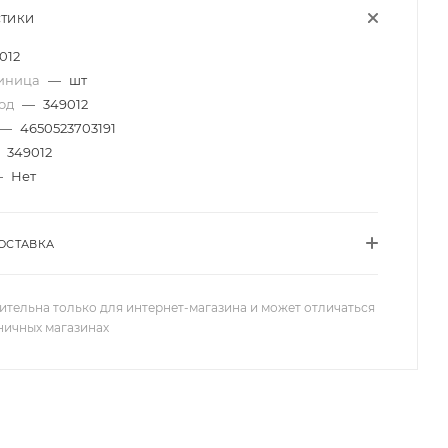
СТИКИ
012
диница
—
шт
код
—
349012
—
4650523703191
349012
—
Нет
ОСТАВКА
ительна только для интернет-магазина и может отличаться
зничных магазинах