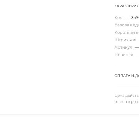
ХАРАКТЕРИ
Код
—
349
Базовая е
Короткий 
ШтрихКод
Артикул
—
Новинка
ОПЛАТА И Д
Цена действ
от цен в ро