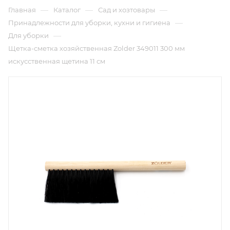
—
—
—
Главная
Каталог
Сад и хозтовары
—
Принадлежности для уборки, кухни и гигиена
—
Для уборки
Щетка-сметка хозяйственная Zolder 349011 300 мм
искусственная щетина 11 см