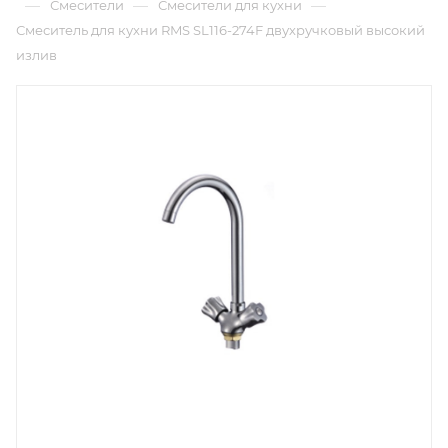
—
—
—
Смесители
Смесители для кухни
Смеситель для кухни RMS SL116-274F двухручковый высокий
излив