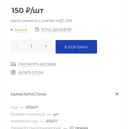
150
₽
/шт
Цена указана с учетом НДС 22%
ХОЧУ ДЕШЕВЛЕ!
Много
В КОРЗИНУ
Рассчитать доставку
Купить оптом
ХАРАКТЕРИСТИКИ
Код
—
615417
Базовая единица
—
шт
Короткий код
—
615417
Диаметр сантехнический
—
1/2 дюйма