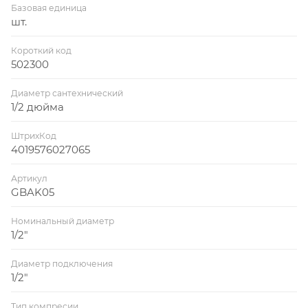
Базовая единица
шт.
Короткий код
502300
Диаметр сантехнический
1/2 дюйма
ШтрихКод
4019576027065
Артикул
GBAK05
Номинальный диаметр
1/2"
Диаметр подключения
1/2"
Тип компресии