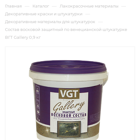
—
—
—
Главная
Каталог
Лакокрасочные материалы
—
Декоративные краски и штукатурки
—
Декоративные материалы для штукатурок
Состав восковой защитный по венецианской штукатурке
ВГТ Gallery 0,9 кг