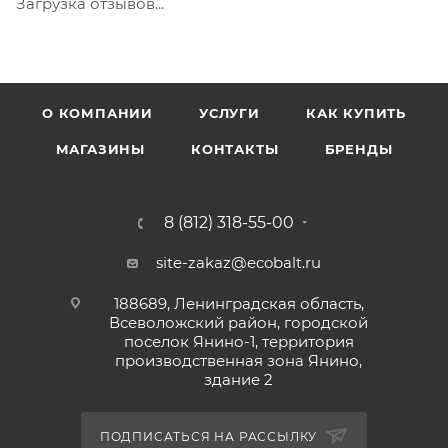
Загрузка отзывов...
закрытой таре при температуре от +5°С до +35°С. Не
замораживать. Срок годности 24 месяца с даты
изготовления.
О КОМПАНИИ
УСЛУГИ
КАК КУПИТЬ
МАГАЗИНЫ
КОНТАКТЫ
БРЕНДЫ
8 (812) 318-55-00
site-zakaz@ecobalt.ru
188689, Ленинградская область,
Всеволожский район, городской
поселок Янино-1, территория
производственная зона Янино,
здание 2
ПОДПИСАТЬСЯ НА РАССЫЛКУ