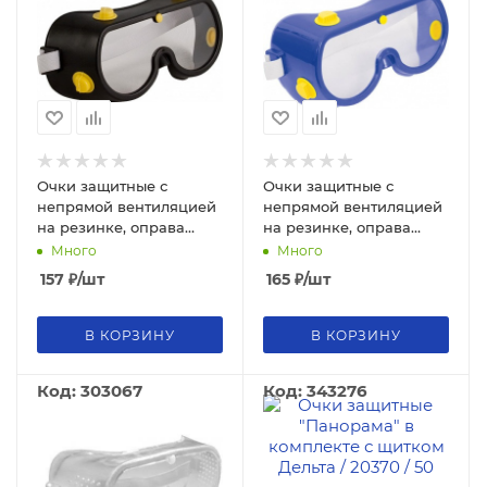
Очки защитные с
Очки защитные с
непрямой вентиляцией
непрямой вентиляцией
на резинке, оправа
на резинке, оправа
цветная Дельта
прозрачная Дельта
Много
Много
157
₽
/шт
165
₽
/шт
В КОРЗИНУ
В КОРЗИНУ
Код: 303067
Код: 343276