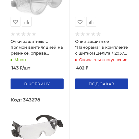
Очки защитные с
Очки защитные
прямой вентиляцией на
"Панорама" в комплекте
резинке, оправа
с щитком Дельта / 20370
прозрачная Дельта
/ 50
Много
Ожидается поступление
143
₽
/шт
482
₽
В КОРЗИНУ
ПОД ЗАКАЗ
Код: 343278