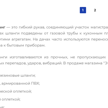
1
2
анг
— это гибкий рукав, соединяющий участок магистра
ах шланги подведены от газовой трубы к кухонным п
угими агрегатам. На дачах часто используются перено
за к бытовым приборам.
нги изготавливаются из прочных, не пропускающих в
х перепадов, ударов, вибраций. В продаже магазина "Э
резиновые шланги;
, армированной ПВХ;
ческой оплеткой;
й оплеткой;
ые;