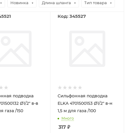
Новинка
Длина шланга
Тип товара
45521
Код: 345527
нная подводка
Сильфонная подводка
01500132 Ø1/2" в-в
ELKA 4701500153 Ø1/2" в-н
ля газа /150
1,5 м для газа /100
Много
317
₽