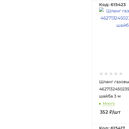
Код: 615423
Шланг газовы
4627132450235 
шайба 3 м
Много
352
₽
/шт
Код: 615417