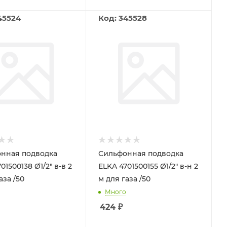
45524
Код: 345528
нная подводка
Сильфонная подводка
01500138 Ø1/2" в-в 2
ELKA 4701500155 Ø1/2" в-н 2
аза /50
м для газа /50
Много
424
₽