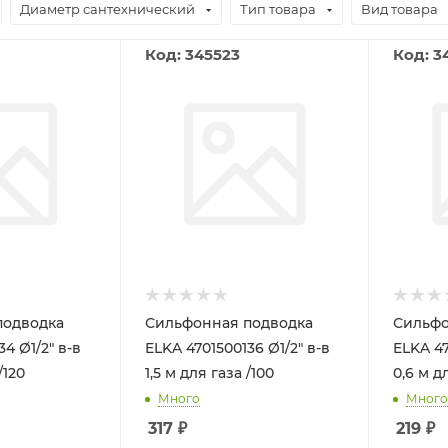
Диаметр сантехнический
Тип товара
Вид товара
Код: 345523
Код: 3
подводка
Сильфонная подводка
Сильфо
4 Ø1/2" в-в
ELKA 4701500136 Ø1/2" в-в
ELKA 47
/120
1,5 м для газа /100
0,6 м д
Много
Много
317
₽
219
₽