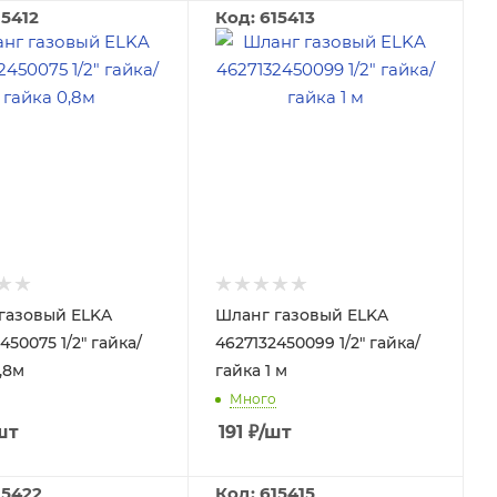
15412
Код: 615413
газовый ELKA
Шланг газовый ELKA
450075 1/2" гайка/
4627132450099 1/2" гайка/
,8м
гайка 1 м
Много
шт
191
₽
/шт
15422
Код: 615415