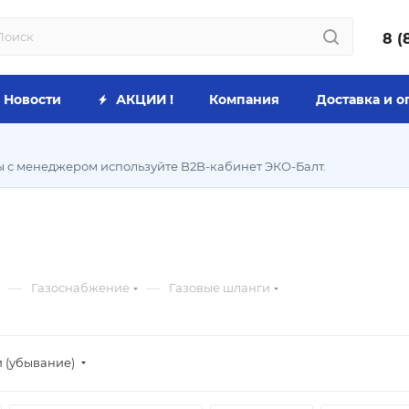
8 (
Новости
АКЦИИ !
Компания
Доставка и о
ы с менеджером используйте B2B-кабинет ЭКО-Балт.
—
—
Газоснабжение
Газовые шланги
и (убывание)