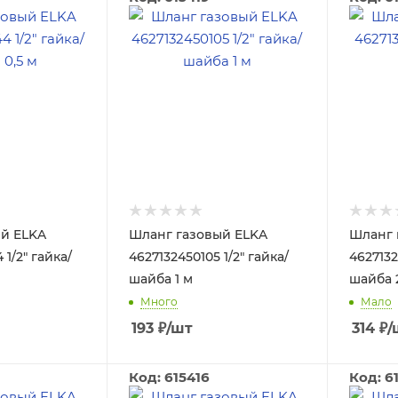
й ELKA
Шланг газовый ELKA
Шланг 
1/2" гайка/
4627132450105 1/2" гайка/
4627132
шайба 1 м
шайба 2
Много
Мало
193
₽
/шт
314
₽
/
Код: 615416
Код: 6