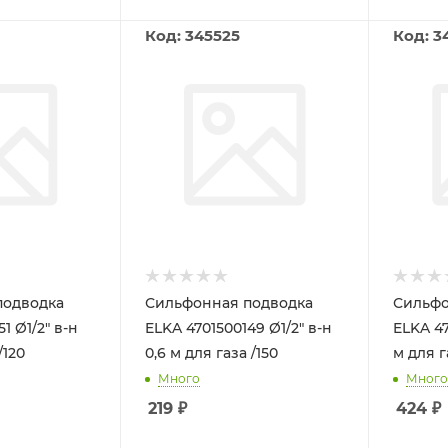
Код: 345525
Код: 3
подводка
Сильфонная подводка
Сильфо
1 Ø1/2" в-н
ELKA 4701500149 Ø1/2" в-н
ELKA 47
/120
0,6 м для газа /150
м для г
Много
Много
219
₽
424
₽