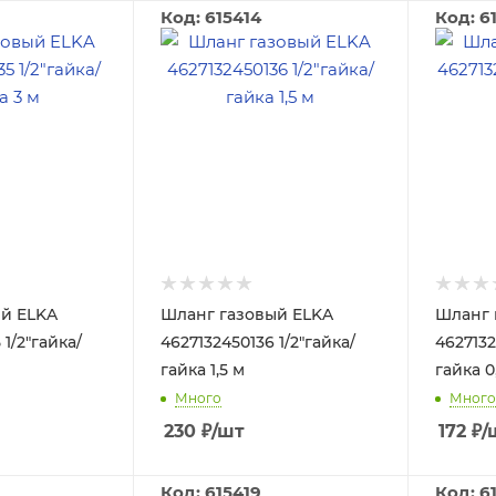
Код: 615414
Код: 6
й ELKA
Шланг газовый ELKA
Шланг 
1/2"гайка/
4627132450136 1/2"гайка/
4627132
гайка 1,5 м
гайка 0
Много
Много
230
₽
/шт
172
₽
/
Код: 615419
Код: 6