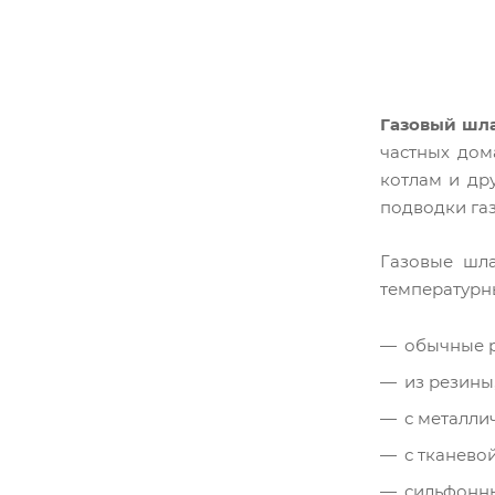
Газовый шл
частных дом
котлам и др
подводки га
Газовые шла
температурны
обычные 
из резины
с металли
с тканево
сильфонн