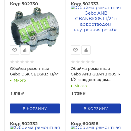
Код: 502330
Код: 502333
Обойма ремонтная
Обойма ремонтная
Gebo DSK GBDSK13 1.1/4"
Gebo ANB GBANB1005 1-
1/2" с водоотводом
Много
внутренняя резьба
Много
1 816
₽
1 739
₽
В КОРЗИНУ
В КОРЗИНУ
Код: 502332
Код: 600518