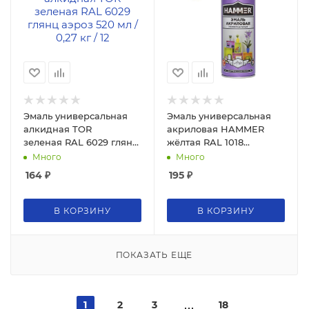
Эмаль универсальная
Эмаль универсальная
алкидная TOR
акриловая HAMMER
зеленая RAL 6029 глянц
жёлтая RAL 1018
аэроз 520 мл / 0,27 кг / 12
высокоглянцевая 520мл
Много
Много
/ 0,27кг
164
₽
195
₽
В КОРЗИНУ
В КОРЗИНУ
ПОКАЗАТЬ ЕЩЕ
1
2
3
18