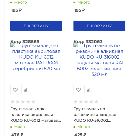
высокоглянцевая 520мл
6024 высокоглянцевая
Много
Много
/ 0,27кг/ 12
520мл / 0,27кг/ 12
195
₽
195
₽
В КОРЗИНУ
В КОРЗИНУ
Код: 328565
Код: 332063
Грунт-эмаль для
Грунт-эмаль по
пластика акриловая
ржавчине алкидная
KUDO KU-6012 матовая
KUDO KU-316002
RAL 9006 серебристая
гладкая матовая RAL
Мало
Много
520 мл
6002 зеленый лист 520
476
₽
425
₽