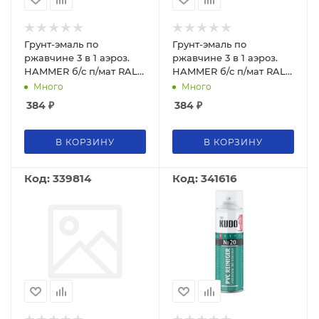
Грунт-эмаль по
Грунт-эмаль по
ржавчине 3 в 1 аэроз.
ржавчине 3 в 1 аэроз.
HAMMER б/с п/мат RAL
HAMMER б/с п/мат RAL
9003 сигнал. белый 520
9005 глуб. черный 520
Много
Много
мл WB / 0,27 кг / 12
мл WB / 0,27 кг / 12
384
₽
384
₽
В КОРЗИНУ
В КОРЗИНУ
Код: 339814
Код: 341616