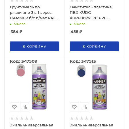
Грунт-эмаль по
Очиститель пластика
ржавчине 3 в 1 аэроз.
ПВХ KUDO
HAMMER б/с п/мат RAL
KUPP06PVC20 PVC
8017 шоколад.-кор. 520
REINIGER №20 650 мл /
Много
Много
мл WB / 0,27 кг / 12
12
384
₽
458
₽
В КОРЗИНУ
В КОРЗИНУ
Код: 347509
Код: 347513
Эмаль универсальная
Эмаль универсальная