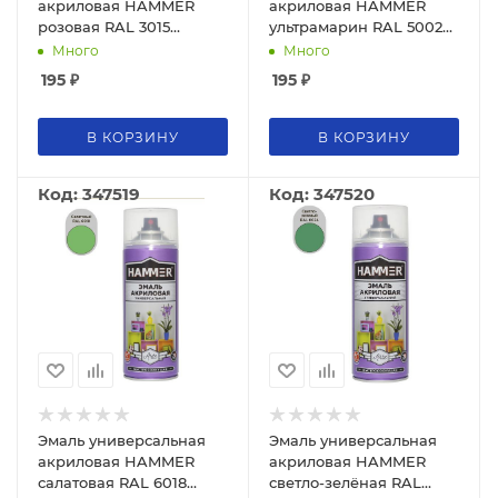
акриловая HAMMER
акриловая HAMMER
розовая RAL 3015
ультрамарин RAL 5002
высокоглянцевая 520мл
высокоглянцевая 520мл
Много
Много
/ 0,27кг/ 12
/ 0,27кг/ 12
195
₽
195
₽
В КОРЗИНУ
В КОРЗИНУ
Код: 347519
Код: 347520
Эмаль универсальная
Эмаль универсальная
акриловая HAMMER
акриловая HAMMER
салатовая RAL 6018
светло-зелёная RAL