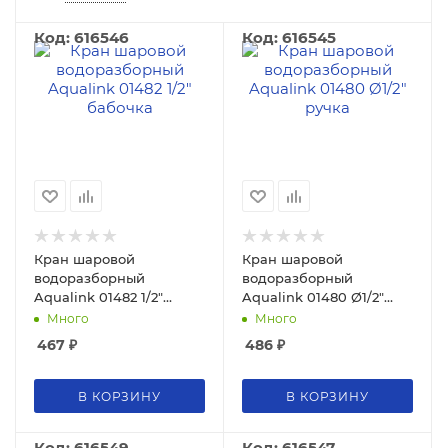
Код: 616546
Код: 616545
Кран шаровой
Кран шаровой
водоразборный
водоразборный
Aqualink 01482 1/2"
Aqualink 01480 Ø1/2"
бабочка
ручка
Много
Много
467
₽
486
₽
В КОРЗИНУ
В КОРЗИНУ
Код: 616549
Код: 616547