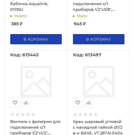
бабочка Aqualink,
подключения с/т
01155U
приборов 1/2"х3/8",
VALTEC VT.282.GBC.0403
Много
Мало
385
₽
945
₽
В КОРЗИНУ
В КОРЗИНУ
Код: 615443
Код: 613497
Вентиль с фильтром для
Кран шаровый угловой
подключения с/т
с накидной гайкой Ø1/2
приборов 1/2"х1/2",
в-н BASE, VT.267.N.0404