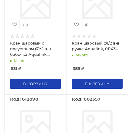
Кран шаровый с
Кран шаровый Ø1/2 в-в
полусгоном Ø1/2 в-н
ручка Aqualink, 01143U
бабочка Aqualink,
Много
01167U
Мало
531
₽
385
₽
В КОРЗИНУ
В КОРЗИНУ
Код: 612898
Код: 602357