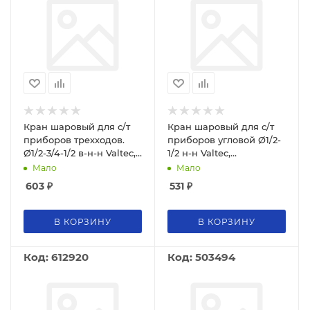
Кран шаровый для с/т
Кран шаровый для с/т
приборов трехходов.
приборов угловой Ø1/2-
Ø1/2-3/4-1/2 в-н-н Valtec,
1/2 н-н Valtec,
VT.256.N.04UP
VT.392.N.04UP
Мало
Мало
603
₽
531
₽
В КОРЗИНУ
В КОРЗИНУ
Код: 612920
Код: 503494