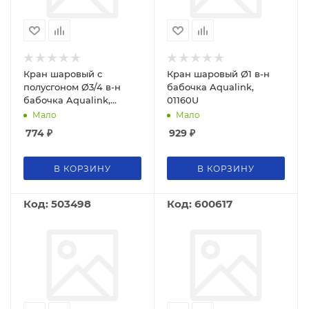
Кран шаровый с
Кран шаровый Ø1 в-н
полусгоном Ø3/4 в-н
бабочка Aqualink,
бабочка Aqualink,
01160U
01168U
Мало
Мало
774
₽
929
₽
В КОРЗИНУ
В КОРЗИНУ
Код: 503498
Код: 600617