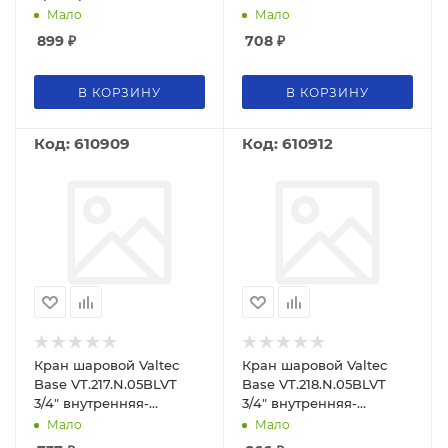
VALTEC VT.282.GBC.0404
Мало
Мало
899
₽
708
₽
В КОРЗИНУ
В КОРЗИНУ
Код: 610909
Код: 610912
Кран шаровой Valtec
Кран шаровой Valtec
Base VT.217.N.05BLVT
Base VT.218.N.05BLVT
3/4" внутренняя-
3/4" внутренняя-
внутренняя резьба
наружная резьба
Мало
Мало
бабочка
бабочка