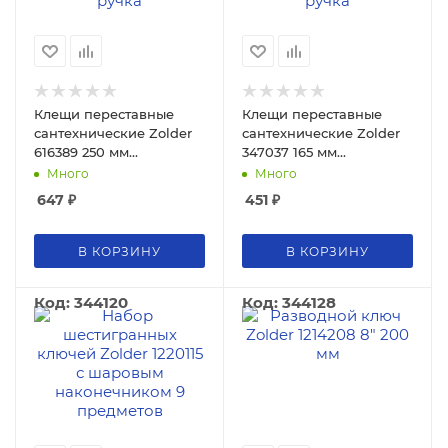
Клещи переставные
Клещи переставные
сантехнические Zolder
сантехнические Zolder
616389 250 мм
347037 165 мм
двукомпонентная ручка
двукомпонентная ручка
Много
Много
647
₽
451
₽
В КОРЗИНУ
В КОРЗИНУ
Код: 344120
Код: 344128