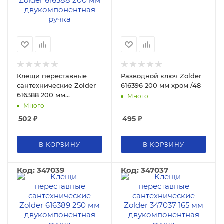
Клещи переставные
Разводной ключ Zolder
сантехнические Zolder
616396 200 мм хром /48
616388 200 мм
Много
двукомпонентная ручка
Много
502
₽
495
₽
В КОРЗИНУ
В КОРЗИНУ
Код: 347039
Код: 347037