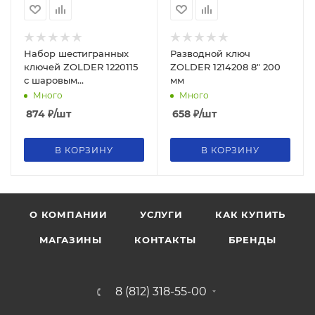
Набор шестигранных
Разводной ключ
ключей ZOLDER 1220115
ZOLDER 1214208 8" 200
с шаровым
мм
наконечником 9
Много
Много
предметов
874
₽
/шт
658
₽
/шт
В КОРЗИНУ
В КОРЗИНУ
О КОМПАНИИ
УСЛУГИ
КАК КУПИТЬ
МАГАЗИНЫ
КОНТАКТЫ
БРЕНДЫ
8 (812) 318-55-00