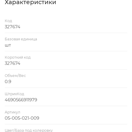
Характеристики
Код
327674
Базовая единица
шт
Короткий код
327674
Объем/Вес
0.9
ШтрихКод
4690566911979
Артикул
05-005-021-009
Цвет/База под колеровку