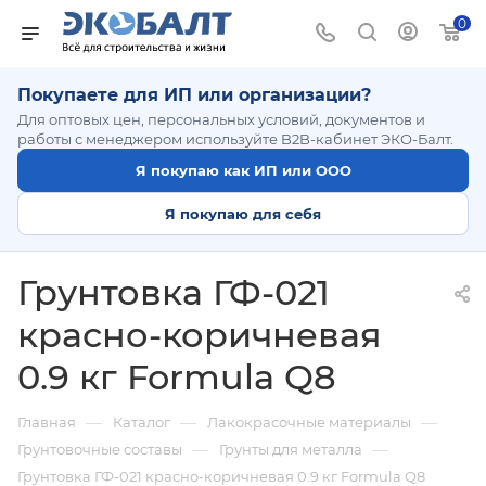
0
Покупаете для ИП или организации?
Для оптовых цен, персональных условий, документов и
работы с менеджером используйте B2B-кабинет ЭКО-Балт.
Я покупаю как ИП или ООО
Я покупаю для себя
Грунтовка ГФ-021
красно-коричневая
0.9 кг Formula Q8
—
—
—
Главная
Каталог
Лакокрасочные материалы
—
—
Грунтовочные составы
Грунты для металла
Грунтовка ГФ-021 красно-коричневая 0.9 кг Formula Q8