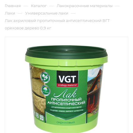
—
—
—
Главная
Каталог
Лакокрасочные материалы
—
—
Лаки
Универсальные лаки
Лак акриловый пропиточный антисептический ВГТ
ореховое дерево 0,9 кг