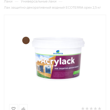
—
—
Лаки
Универсальные лаки
Лак защитно-декоративный водный ECOTERRA орех 2,5 кг