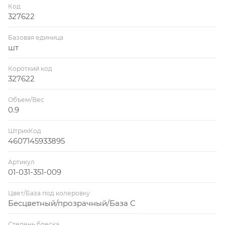
Код
327622
Базовая единица
шт
Короткий код
327622
Объем/Вес
0.9
ШтрихКод
4607145933895
Артикул
01-031-351-009
Цвет/База под колеровку
Бесцветный/прозрачный/База C
Степень блеска