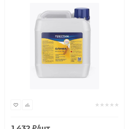
1 432
₽
/шт