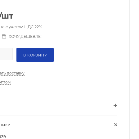
/шт
на с учетом НДС 22%
ХОЧУ ДЕШЕВЛЕ!
В КОРЗИНУ
ать доставку
оптом
СТИКИ
939