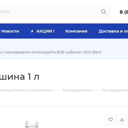
8 (
Новости
АКЦИИ !
Компания
Доставка и о
ы с менеджером используйте B2B-кабинет ЭКО-Балт.
шина 1 л
—
—
астворители и очистители
Растворители
Растворитель