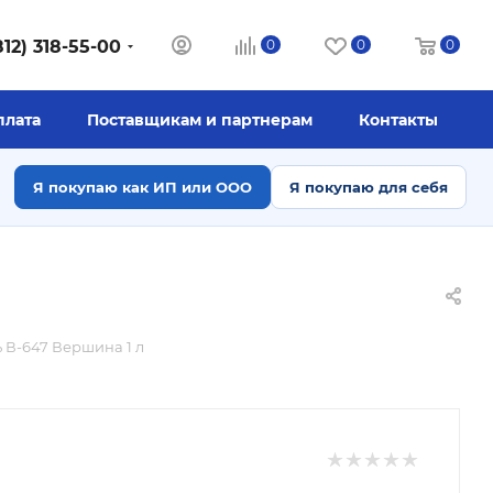
812) 318-55-00
0
0
0
плата
Поставщикам и партнерам
Контакты
Я покупаю как ИП или ООО
Я покупаю для себя
 В-647 Вершина 1 л