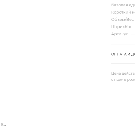
Базовая е
Короткий 
Объем/Вес
ШтрихКод
Артикул
—
ОПЛАТА И Д
Цена действ
от цен в ро
...