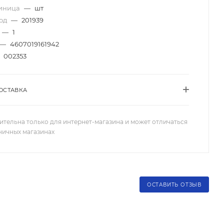
диница
—
шт
код
—
201939
—
1
—
4607019161942
002353
ОСТАВКА
ительна только для интернет-магазина и может отличаться
зничных магазинах
ОСТАВИТЬ ОТЗЫВ