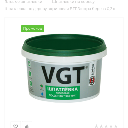
—
—
Готовые шпатлевки
Шпатлевки по дереву
Шпатлевка по дереву акриловая ВГТ Экстра береза 0,3 кг
Промокод