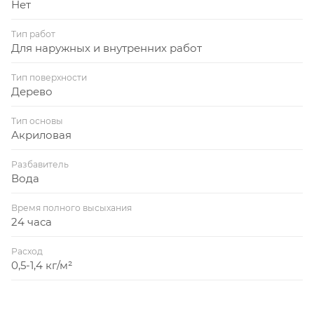
Нет
часов после нанесения. Не рекомендуется: Наносить
при повышенной влажности и температуре ниже
Тип работ
Для наружных и внутренних работ
+7°С Хранение: В плотно закрытой таре при
температуре от 0°С до +40°С. Выдерживает
Тип поверхности
замораживание до -25°С, но не более пяти циклов
Дерево
замораживания-оттаивания. Срок годности 24
месяца с даты изготовления.
Тип основы
Акриловая
Разбавитель
Вода
Время полного высыхания
24 часа
Расход
0,5-1,4 кг/м²