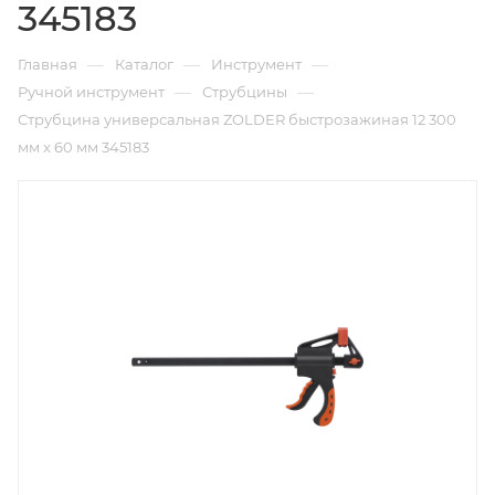
345183
—
—
—
Главная
Каталог
Инструмент
—
—
Ручной инструмент
Струбцины
Струбцина универсальная ZOLDER быстрозажиная 12 300
мм x 60 мм 345183