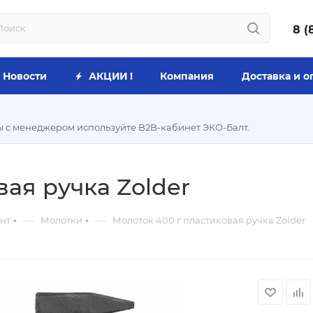
8 (
Новости
АКЦИИ !
Компания
Доставка и о
ы с менеджером используйте B2B-кабинет ЭКО-Балт.
ая ручка Zolder
—
—
нт
Молотки
Молоток 400 г пластиковая ручка Zolder