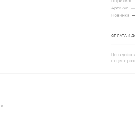
ШтрихКод
Артикул
—
Новинка
ОПЛАТА И Д
Цена действ
от цен в ро
...