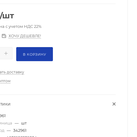
/шт
на с учетом НДС 22%
ХОЧУ ДЕШЕВЛЕ!
В КОРЗИНУ
ать доставку
оптом
СТИКИ
961
диница
—
шт
код
—
342961