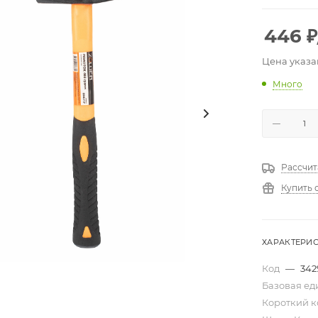
446
₽
Цена указа
Много
Рассчит
Купить 
ХАРАКТЕРИ
Код
—
342
Базовая е
Короткий 