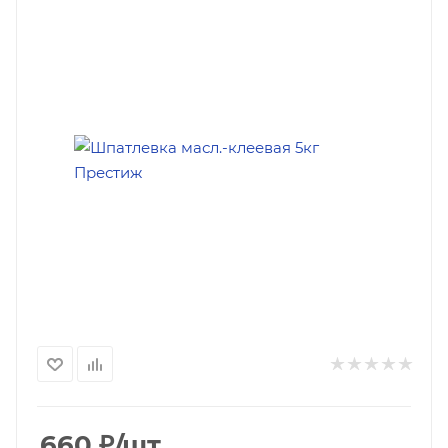
660
₽
/шт