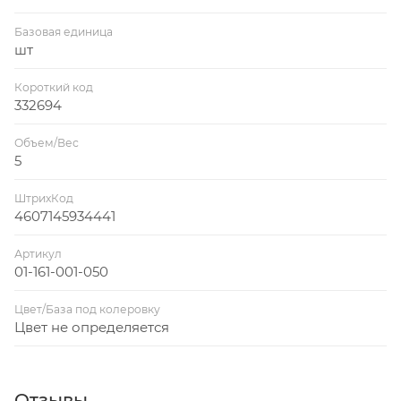
Базовая единица
шт
Короткий код
332694
Объем/Вес
5
ШтрихКод
4607145934441
Артикул
01-161-001-050
Цвет/База под колеровку
Цвет не определяется
Отзывы