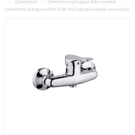
—
—
—
Смесители
Смесители для душа (без излива)
Смеситель для душа RMS SL86-003 одноручковый цинк хром